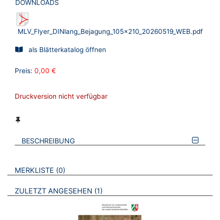
DOWNLOADS
MLV_Flyer_DINlang_Bejagung_105x210_20260519_WEB.pdf
als Blätterkatalog öffnen
Preis:
0,00 €
Druckversion nicht verfügbar
BESCHREIBUNG
VERWEISE AUF VERMERKTE- ODER ZULETZT ANGESEHENE
BROSCHÜREN
MERKLISTE
0
BROSCHÜREN
ZULETZT ANGESEHEN
1