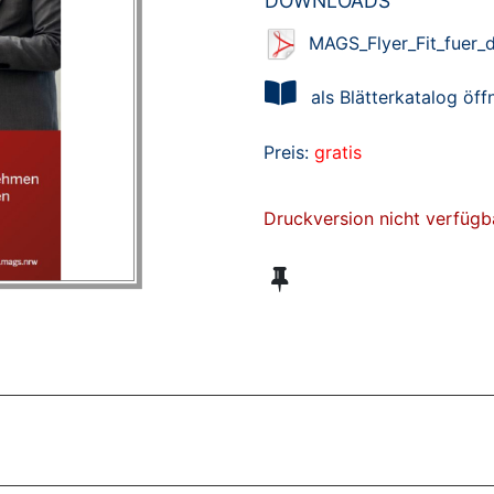
DOWNLOADS
MAGS_Flyer_Fit_fuer_
als Blätterkatalog öff
Preis:
gratis
Druckversion nicht verfügb
ZT ANGESEHENE BROSCHÜREN