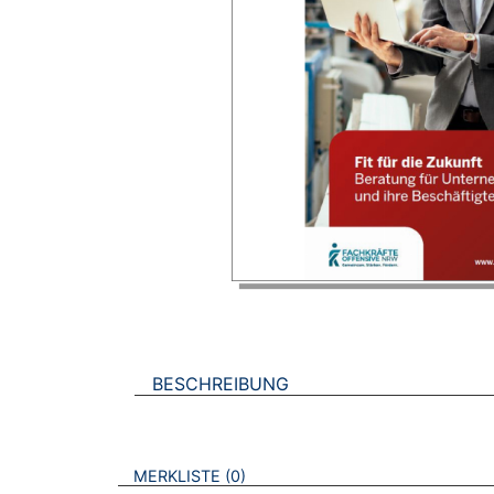
BESCHREIBUNG
VERWEISE AUF VERMERKTE- ODER ZULET
BROSCHÜREN
MERKLISTE
0