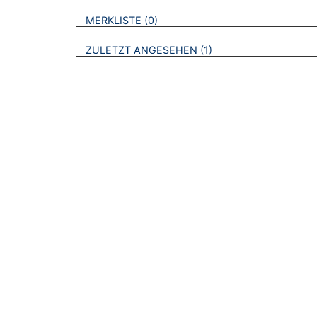
VERWEISE AUF VERMERKTE- ODER ZULET
BROSCHÜREN
MERKLISTE
0
BROSCHÜREN
ZULETZT ANGESEHEN
1