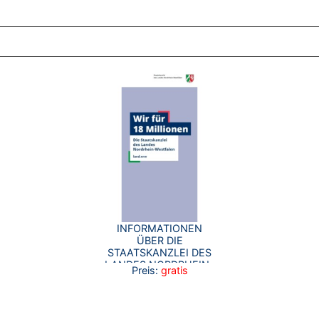
ZT ANGESEHENE BROSCHÜREN
INFORMATIONEN
ÜBER DIE
STAATSKANZLEI DES
LANDES NORDRHEIN-
Preis:
gratis
WESTFALEN UND IHRE
AUFGABEN.