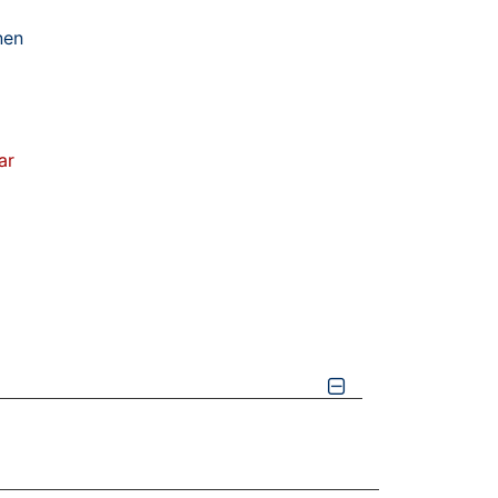
nen
ar