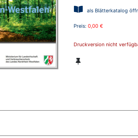
als Blätterkatalog öff
Preis:
0,00 €
Druckversion nicht verfügb
ZT ANGESEHENE BROSCHÜREN