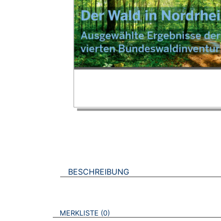
BESCHREIBUNG
VERWEISE AUF VERMERKTE- ODER ZULET
BROSCHÜREN
MERKLISTE
0