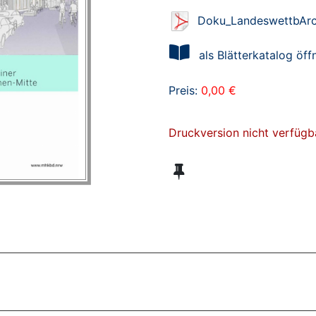
Doku_LandeswettbArch
als Blätterkatalog öff
Preis:
0,00 €
Druckversion nicht verfügb
ZT ANGESEHENE BROSCHÜREN