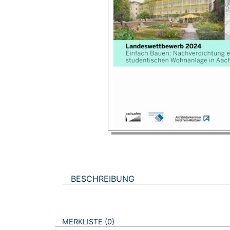
BESCHREIBUNG
VERWEISE AUF VERMERKTE- ODER ZULET
BROSCHÜREN
MERKLISTE
0