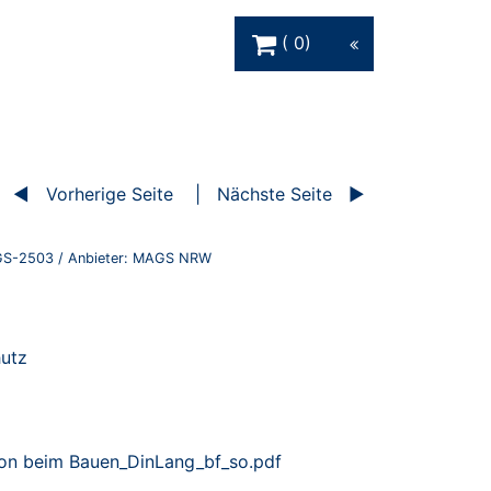
Warenkorb Schaltfläche
0
Vorherige Seite
Nächste Seite
S-2503
/ Anbieter:
MAGS NRW
hutz
on beim Bauen_DinLang_bf_so.pdf