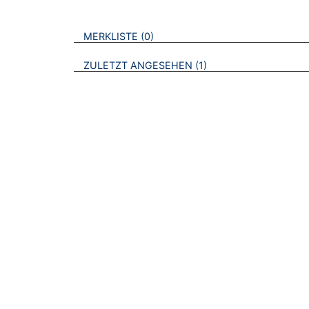
VERWEISE AUF VERMERKTE- ODER ZULET
BROSCHÜREN
MERKLISTE
0
BROSCHÜREN
ZULETZT ANGESEHEN
1