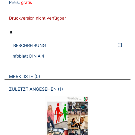
Preis:
gratis
Druckversion nicht verfügbar
BESCHREIBUNG
Infoblatt DIN A 4
VERWEISE AUF VERMERKTE- ODER ZULETZT ANGESEHENE
BROSCHÜREN
MERKLISTE
0
BROSCHÜREN
ZULETZT ANGESEHEN
1