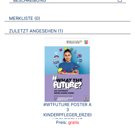
BESCHREIBUNG
VERWEISE AUF VERMERKTE- ODER ZULETZT ANGESEHENE
BROSCHÜREN
MERKLISTE
0
BROSCHÜREN
ZULETZT ANGESEHEN
1
#WTFUTURE POSTER A
3
KINDERPFLEGER_ERZIEHER
HOCHFORMAT
Preis:
gratis