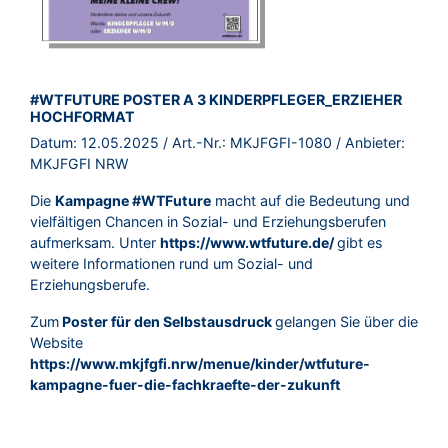
BROSCHÜRE:
#WTFUTURE POSTER A 3 KINDERPFLEGER_ERZIEHER
HOCHFORMAT
Datum:
12.05.2025
/ Art.-Nr.:
MKJFGFI-1080
/ Anbieter:
MKJFGFI NRW
Die
Kampagne #WTFuture
macht auf die Bedeutung und
vielfältigen Chancen in Sozial- und Erziehungsberufen
aufmerksam. Unter
https://www.wtfuture.de/
gibt es
weitere Informationen rund um Sozial- und
Erziehungsberufe.
Zum
Poster für den Selbstausdruck
gelangen Sie über die
Website
https://www.mkjfgfi.nrw/menue/kinder/wtfuture-
kampagne-fuer-die-fachkraefte-der-zukunft