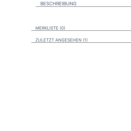
BESCHREIBUNG
VERWEISE AUF VERMERKTE- ODER ZULET
BROSCHÜREN
MERKLISTE
0
BROSCHÜREN
ZULETZT ANGESEHEN
1