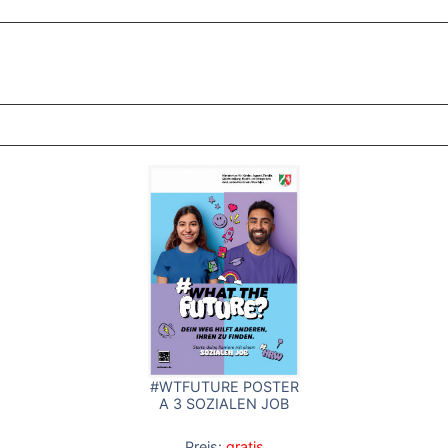
ZT ANGESEHENE BROSCHÜREN
#WTFUTURE POSTER
A 3 SOZIALEN JOB
Preis:
gratis