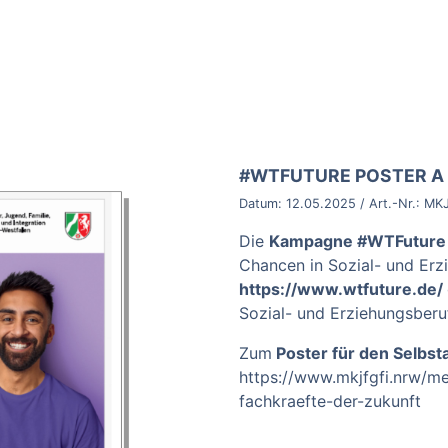
BROSCHÜRE:
#WTFUTURE POSTER A 
Datum:
12.05.2025
/ Art.-Nr.:
MKJ
Die
Kampagne #WTFuture
Chancen in Sozial- und Er
https://www.wtfuture.de/
Sozial- und Erziehungsberu
Zum
Poster für den Selbs
https://www.mkjfgfi.nrw/m
fachkraefte-der-zukunft